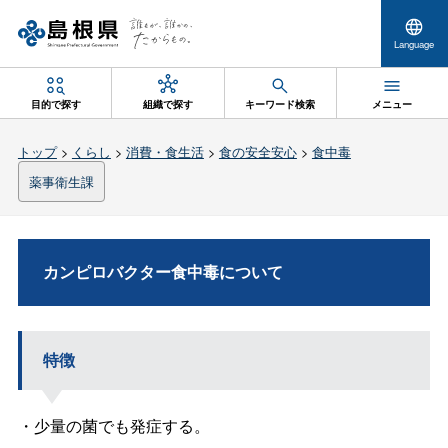
Language
目的で探す
組織で探す
キーワード検索
メニュー
トップ
>
くらし
>
消費・食生活
>
食の安全安心
>
食中毒
薬事衛生課
カンピロバクター食中毒について
特徴
・少量の菌でも発症する。