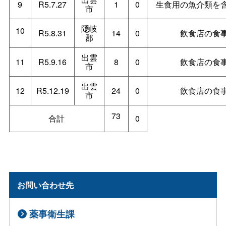
9
R5.7.27
1
0
生食用の魚介類を
市
隠岐
10
R5.8.31
14
0
飲食店の食
郡
出雲
11
R5.9.16
8
0
飲食店の食
市
出雲
12
R5.12.19
24
0
飲食店の食
市
73
合計
0
お問い合わせ先
薬事衛生課