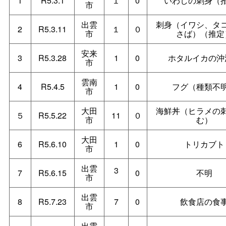
1
R5.3.1
１
0
いわしの刺身（
市
出雲
刺身（イワシ、タ
2
R5.3.11
１
０
市
さば）（推定
安来
3
R5.3.28
1
0
ホタルイカの沖
市
雲南
4
R5.4.5
1
0
フグ（種類不
市
大田
海鮮丼（ヒラメの
５
R5.5.22
11
０
市
む）
大田
6
R5.6.10
1
0
トリカブト
市
出雲
3
7
R5.6.15
0
不明
市
出雲
8
R5.7.23
7
0
飲食店の食
市
出雲