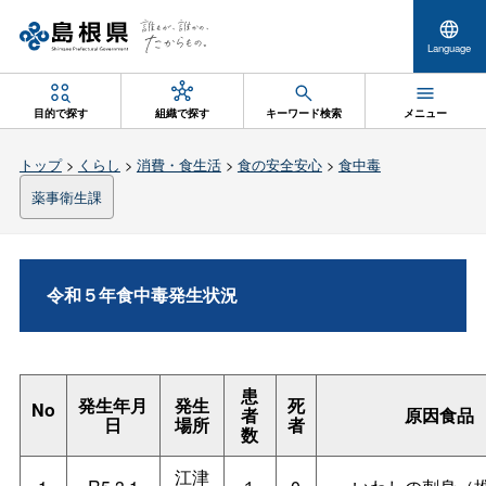
Language
目的で探す
組織で探す
キーワード検索
メニュー
トップ
>
くらし
>
消費・食生活
>
食の安全安心
>
食中毒
薬事衛生課
令和５年食中毒発生状況
患
発生年月
発生
死
No
者
原因食品
日
場所
者
数
江津