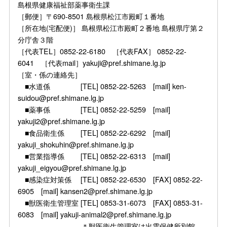
島根県健康福祉部薬事衛生課
［郵便］〒690-8501 島根県松江市殿町１番地
［所在地(宅配便)］ 島根県松江市殿町２番地 島根県庁第２
分庁舎３階
［代表TEL］0852-22-6180 ［代表FAX］ 0852-22-
6041 ［代表mail］yakuji@pref.shimane.lg.jp
［室・係の連絡先］
■水道係 [TEL] 0852-22-5263 [mail] ken-
suidou@pref.shimane.lg.jp
■薬事係 [TEL] 0852-22-5259 [mail]
yakuji2@pref.shimane.lg.jp
■食品衛生係 [TEL] 0852-22-6292 [mail]
yakuji_shokuhin@pref.shimane.lg.jp
■営業指導係 [TEL] 0852-22-6313 [mail]
yakuji_eigyou@pref.shimane.lg.jp
■感染症対策係 [TEL] 0852-22-6530 [FAX] 0852-22-
6905 [mail] kansen2@pref.shimane.lg.jp
■獣医衛生管理室 [TEL] 0853-31-6073 [FAX] 0853-31-
6083 [mail] yakuji-animal2@pref.shimane.lg.jp
＊獣医衛生管理室は出雲保健所別館