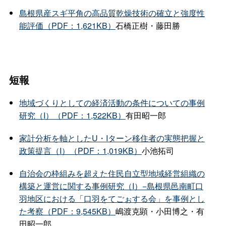
島根県産スギ平角の高品質乾燥技術の確立と強度性
能評価（PDF：1,621KB）
石橋正樹・藤田勝
短報
地域づくりとしての経済活動の条件についての事例
研究（I）（PDF：1,522KB）
有田昭一郎
家計分析を軸としたU・Iターン移住者の実態把握と
政策提言（I）（PDF：1,019KB）
小池拓司
自治会の枠組みを超えた住民自立型地域経営組織の
構築と運営に関する事例研究（I）−島根県邑南町口
羽地区における「口羽をてごぉする会」を事例とし
た考察（PDF：9,545KB）
嶋渡克顕・小田博之・有
田昭一郎