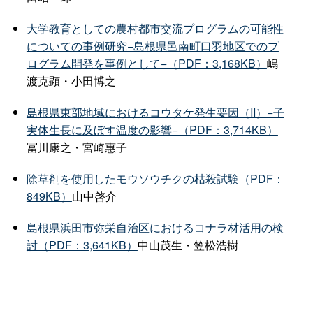
大学教育としての農村都市交流プログラムの可能性
についての事例研究−島根県邑南町口羽地区でのプ
ログラム開発を事例として−（PDF：3,168KB）
嶋
渡克顕・小田博之
島根県東部地域におけるコウタケ発生要因（II）−子
実体生長に及ぼす温度の影響−（PDF：3,714KB）
冨川康之・宮崎惠子
除草剤を使用したモウソウチクの枯殺試験（PDF：
849KB）
山中啓介
島根県浜田市弥栄自治区におけるコナラ材活用の検
討（PDF：3,641KB）
中山茂生・笠松浩樹