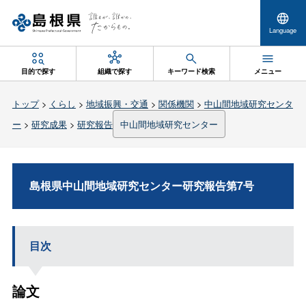
Language
目的で探す
組織で探す
キーワード検索
メニュー
トップ
>
くらし
>
地域振興・交通
>
関係機関
>
中山間地域研究センタ
ー
>
研究成果
>
研究報告
中山間地域研究センター
島根県中山間地域研究センター研究報告第7号
目次
論文