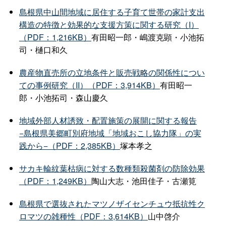
島根県中山間地域に居住する子育て世帯の家計支出
構造の特徴と効果的な支援方策に関する研究（I）
（PDF：1,216KB）
有田昭一郎・嶋渡克顕・小池拓
司・樋口和久
農産物直売所の立地条件と販売戦略の関係性につい
ての事例研究（II）（PDF：3,914KB）
有田昭一
郎・小池拓司・森山慶久
地域外部人材誘致・配置施策の展開に関する報告
−島根県美郷町別府地域「地域おこし協力隊」の実
践から−（PDF：2,385KB）
塚本孝之
サカキ輪紋葉枯病に対する数種類殺菌剤の防除効果
（PDF：1,249KB）
陶山大志・池田佳子・古瀬筧
島根県で選抜されたマツノザイセンチュウ抵抗性ク
ロマツの雑種性（PDF：3,614KB）
山中啓介