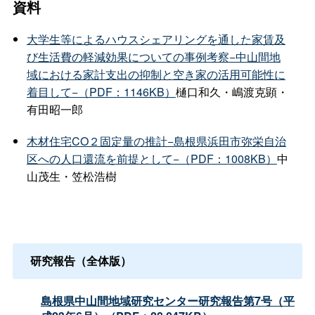
資料
大学生等によるハウスシェアリングを通した家賃及
び生活費の軽減効果についての事例考察−中山間地
域における家計支出の抑制と空き家の活用可能性に
着目して−（PDF：1146KB）
樋口和久・嶋渡克顕・
有田昭一郎
木材住宅CO２固定量の推計−島根県浜田市弥栄自治
区への人口還流を前提として−（PDF：1008KB）
中
山茂生・笠松浩樹
研究報告（全体版）
島根県中山間地域研究センター研究報告第7号（平