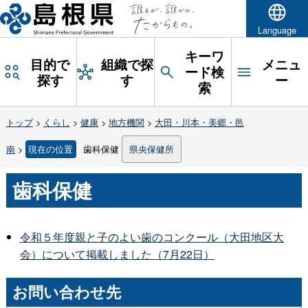
Language
キーワ
目的で
組織で探
メニュ
ード検
探す
す
ー
索
トップ
>
くらし
>
健康
>
地方機関
>
大田・川本・美郷・邑
南
>
現在の位置
歯科保健
県央保健所
歯科保健
令和５年度親と子のよい歯のコンクール（大田地区大
会）について掲載しました（7月22日）
お問い合わせ先