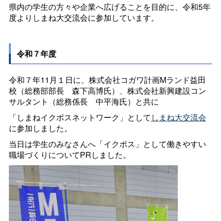
県内の学生の方々や企業へ広げることを目的に、令和5年
度よりしまね大交流会に参加しています。
令和７年度
令和７年11月１日に、株式会社コガワ計画Mランド益田
校（総務部部
長
森下高博氏）、株式会社新興建設コン
サルタント（総務係
長
中平海氏）と共に
「しまねイクボスネットワーク」として
しまね大交流会
に参加しました。
当日は学生のみなさんへ「イクボス」として働きやすい
職場づくりについてPRしました。