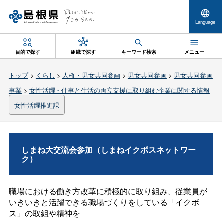
Language
目的で探す
組織で探す
キーワード検索
メニュー
トップ
>
くらし
>
人権・男女共同参画
>
男女共同参画
>
男女共同参画
事業
>
女性活躍・仕事と生活の両立支援に取り組む企業に関する情報
女性活躍推進課
しまね大交流会参加（しまねイクボスネットワー
ク）
職場における働き方改革に積極的に取り組み、従業員が
いきいきと活躍できる職場づくりをしている「イクボ
ス」の取組や精神を