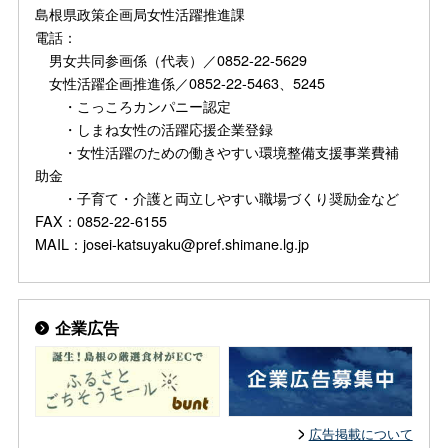
島根県政策企画局女性活躍推進課
電話：
男女共同参画係（代表）／0852-22-5629
女性活躍企画推進係／0852-22-5463、5245
・こっころカンパニー認定
・しまね女性の活躍応援企業登録
・女性活躍のための働きやすい環境整備支援事業費補
助金
・子育て・介護と両立しやすい職場づくり奨励金など
FAX：0852-22-6155
MAIL：josei-katsuyaku@pref.shimane.lg.jp
企業広告
広告掲載について