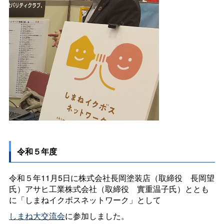
令和５年度
令和５年11月5日に株式会社長岡塗装店（取締
役
長岡望
氏）アサヒ工業株式会社（取締
役
實重温子氏）ととも
に「しまねイクボスネットワーク」として
しまね大交流会
に参加しました。