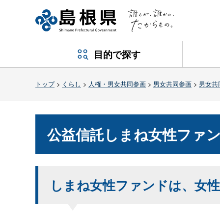
目的で探す
トップ
>
くらし
>
人権・男女共同参画
>
男女共同参画
>
男女共
公益信託しまね女性ファ
しまね女性ファンドは、女性