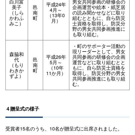
白川富
男女共同参画の研修会の
平成24年
美子
邑
企画運営や絵本・紙芝居
4月～
（しら
南
の読み聞かせなどに取り
（13年0
かわふ
町
組むとともに、自ら防災
月）
みこ）
士資格を取得し、防災分
野の男女共同参画推進に
も取り組む。
・町のサポーター活動の
現リーダーとして、男女
森脇和
平成26年
共同参画の研修会の企画
代
邑
5月～
運営などに取り組むとと
（もり
南
（10年
もに、自ら防災士資格を
わきか
町
11か月）
取得し、防災分野の男女
ずよ）
共同参画推進にも取り組
む。
４贈呈式の様子
受賞者15名のうち、10名が贈呈式に出席されました。