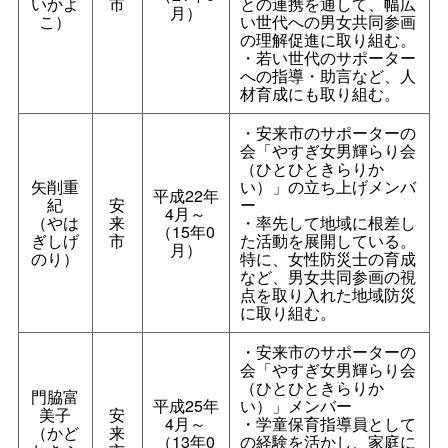
いかよ
市
との連携を通して、幅広
月）
こ）
い世代への男女共同参画
の理解促進に取り組む。
・若い世代のサポーター
への指導・助言など、人
材育成にも取り組む。
・安来市のサポーターの
会「やすぎ女男輝らり会
（ひとひときらりか
矢削重
い）」の立ち上げメンバ
平成22年
紀
安
ー
4月～
（やは
来
・率先して地域に根差し
（15年0
ぎしげ
市
た活動を展開している。
月）
のり）
特に、女性防災士の育成
など、男女共同参画の視
点を取り入れた地域防災
に取り組む。
・安来市のサポーターの
会「やすぎ女男輝らり会
（ひとひときらりか
門脇富
平成25年
い）」メンバー
美子
安
4月～
・学童保育指導員として
（かど
来
（13年0
の経験を活かし、家庭に