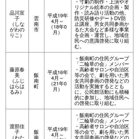
・寸劇の制作・上演やオ
リジナル絵本の企画・製
品川宣
作・読み語り活動の他、
平成19年
子
雲
防災研修やデートDV防
4月～
（しな
南
止講座、男女共同参画か
（18年0
がわの
市
るた大会など多様な事業
月）
りこ）
を企画・運営し、地域住
民への意識啓発に取り組
む。
・飯南町の住民グループ
「二輪草の会」メンバー
藤原春
・高齢者サロンや自治区
平成16年
美
飯
等の会で、劇を用いた男
4月～
（ふじ
南
女共同参画の啓発などの
（21年0
はらは
町
活動を実施するととも
月）
るみ）
に、公民館活動にも積極
的に参加し、地域住民へ
の啓発に取り組む。
・飯南町の住民グループ
「二輪草の会」メンバー
渡部佳
・高齢者サロンや自治区
平成19年
子
飯
等の会で、劇を用いた男
4月～
（わた
南
女共同参画の啓発などの