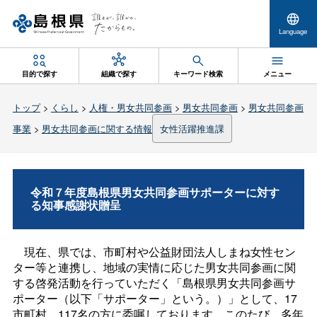
Language
目的で探す
組織で探す
キーワード検索
メニュー
トップ
>
くらし
>
人権・男女共同参画
>
男女共同参画
>
男女共同参画
事業
>
男女共同参画に関する情報
女性活躍推進課
令和７年度島根県男女共同参画サポーターに対す
る知事感謝状贈呈
現在、県では、市町村や公益財団法人しまね女性セン
ター等と連携し、地域の実情に応じた男女共同参画に関
する啓発活動を行っていただく「島根県男女共同参画サ
ポーター（以下「サポーター」という。）」として、17
市町村、117名の方に委嘱しております。このたび、多年