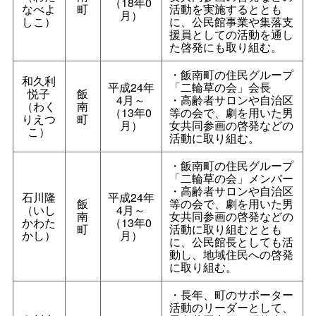
（18年0
なべよ
町
活動を実施するととも
月）
しこ）
に、公民館事業や集落支
援員としての活動を通し
た啓発にも取り組む。
・飯南町の住民グループ
和久利
平成24年
「二輪草の会」会長
悦子
飯
4月～
・高齢者サロンや自治区
（わく
南
（13年0
等の会で、劇を用いた男
りえつ
町
月）
女共同参画の啓発などの
こ）
活動に取り組む。
・飯南町の住民グループ
「二輪草の会」メンバー
・高齢者サロンや自治区
石川隆
平成24年
飯
等の会で、劇を用いた男
（いし
4月～
南
女共同参画の啓発などの
かわた
（13年0
町
活動に取り組むととも
かし）
月）
に、公民館長としても活
動し、地域住民への啓発
に取り組む。
・長年、町のサポーター
活動のリーダーとして、