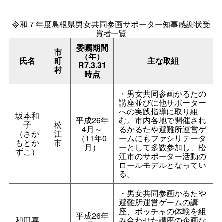
令和７年度島根県男女共同参画サポーター知事感謝状受
賞者一覧
委嘱期間
市
（年）
氏名
町
主な取組
R7.3.31
村
時点
・男女共同参画かるたの
講座並びに他サポーター
への実践指導に取り組
坂本和
平成26年
む。市内各地で開催され
子
松
4月～
るかるたや避難所運営ゲ
（さか
江
（11年0
ームにもファシリテータ
もとか
市
月）
ーとして多数参加し、松
ずこ）
江市のサポーター活動の
ロールモデルとなってい
る。
・男女共同参画かるたや
避難所運営ゲームの講
座、ボッチャの体験を組
平成26年
和田喜
み合わせた講座の企画な