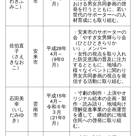
わきふ
市
月）
おける男女共同参画の啓
みこ）
発を行うとともに、若い
世代のサポーターへの人
材育成にも取り組む。
・安来市のサポーターの
会「やすぎ女男輝らり会
（ひとひときらりか
佐伯直
平成28年
い）」メンバー
子
安
4月～
・女性の視点を取り入れ
（さえ
来
（9年0
た防災意識の普及に注力
きなお
市
月）
するとともに、地域の
こ）
様々なイベントに関わり
男女共同参画の視点を発
信する活動に取り組む。
・寸劇の制作・上演やオ
平成15年
石田美
リジナル絵本の企画・製
4月～
幸
雲
作・読み語り、地域向け
令和６年
（いし
南
理解促進事業の企画運営
３月
だみゆ
市
を通して、継続的に地域
（21年0
き）
住民への啓発に取り組
月）
む。