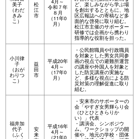
4月～
美子
松
ど、楽しみながら学ぶ場
令和７年
（わだ
江
を創出するとともに、地
８月
きみ
市
区広報誌への寄稿など多
（11年0
こ）
面的な啓発に取り組む。
月）
松江市主催のサポーター
研修では企画から携わり
指導的な役割を担った。
・公民館職員や行政職員
を対象とした男女共同参
小川律
平成20年
画の視点での避難所運営
子
益
4月～
の講座や外国人を対象と
（おが
田
（17年0
した防災講座の実施な
わりつ
市
月）
ど、多様な視点による防
こ）
災対策の理解促進に取り
組む。
・安来市のサポーターの
会「やすぎ女男輝らり会
（ひとひときらりか
い）」代表
福井加
・講演会、シンポジウ
平成16年
代子
安
ム、ワークショップの開
4月～
（ふく
来
催や、地元の学校・団体
（21年0