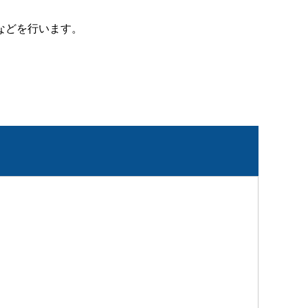
などを行います。