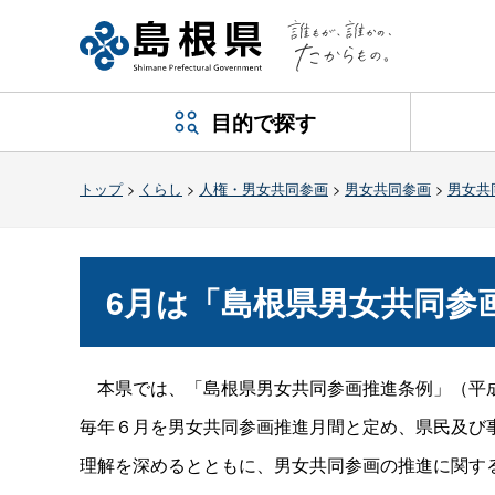
目的で探す
トップ
>
くらし
>
人権・男女共同参画
>
男女共同参画
>
男女共
6月は「島根県男女共同参
本県では、「島根県男女共同参画推進条例」（平
毎年６月を男女共同参画推進月間と定め、県民及び
理解を深めるとともに、男女共同参画の推進に関す