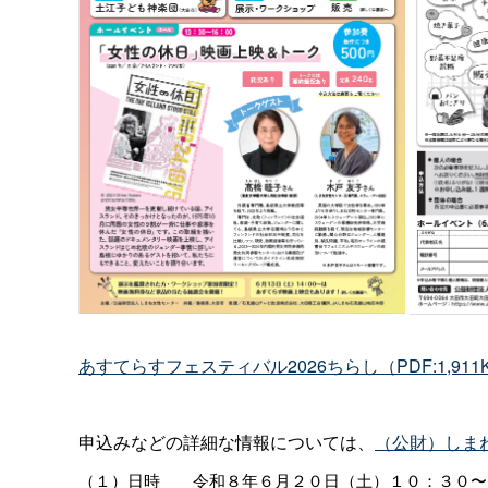
あすてらすフェスティバル2026ちらし（PDF:1,911
申込みなどの詳細な情報については、
（公財）しま
（１）日時
令和８年６月２０日（土）１０：３０〜