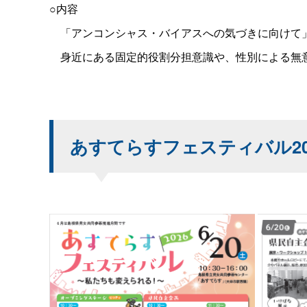
○内容
「アンコンシャス・バイアスへの気づきに向けて
身近にある固定的役割分担意識や、性別による無
あすてらすフェスティバル2