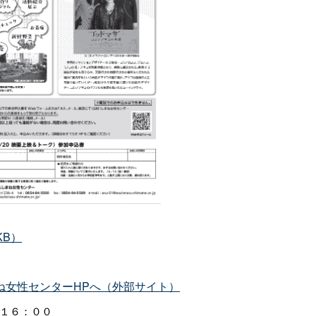
KB）
ね女性センターHPへ（外部サイト）
１６：００