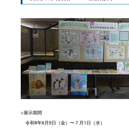
○展示期間
令和8年6月5日（金）〜７月1日（水）