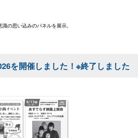
」
意識の思い込みのパネルを展示。
026を開催しました！※終了しました