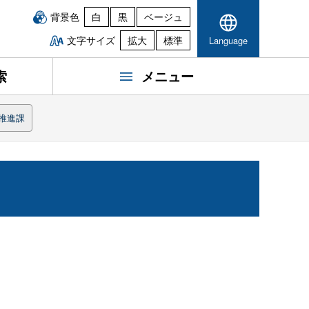
背景色
白
黒
ベージュ
文字サイズ
拡大
標準
Language
索
メニュー
推進課