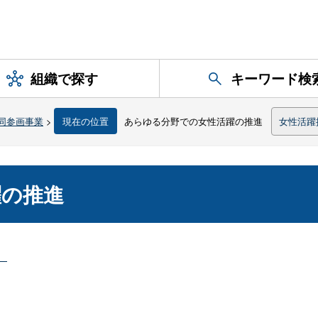
組織で探す
キーワード検
同参画事業
>
現在の位置
あらゆる分野での女性活躍の推進
女性活躍
躍の推進
）