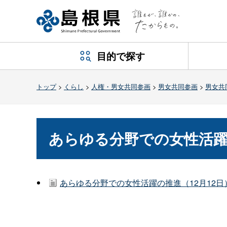
目的で探す
トップ
>
くらし
>
人権・男女共同参画
>
男女共同参画
>
男女共
あらゆる分野での女性活
あらゆる分野での女性活躍の推進（12月12日