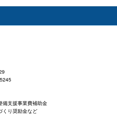
29
245
備支援事業費補助金
くり奨励金など