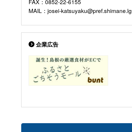
FAX：0852-22-6155
MAIL：josei-katsuyaku@pref.shimane.lg
企業広告