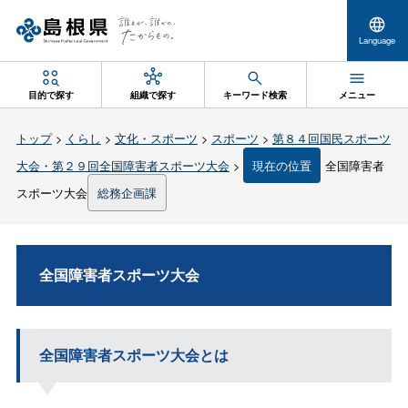
Language
目的で探す
組織で探す
キーワード検索
メニュー
トップ
>
くらし
>
文化・スポーツ
>
スポーツ
>
第８４回国民スポーツ
大会・第２９回全国障害者スポーツ大会
>
現在の位置
全国障害者
スポーツ大会
総務企画課
全国障害者スポーツ大会
全国障害者スポーツ大会とは