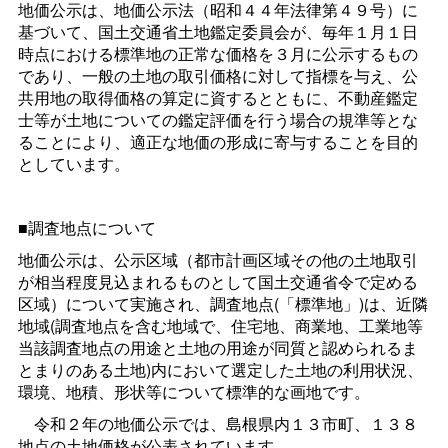
地価公示は、地価公示法（昭和４４年法律第４９号）に
基づいて、国土交通省土地鑑定委員会が、毎年１月１日
時点における標準地の正常な価格を３月に公示するもの
であり、一般の土地の取引価格に対して指標を与え、公
共用地の取得価格の算定に資するとともに、不動産鑑定
士等が土地についての鑑定評価を行う場合の規準等とな
ることにより、適正な地価の形成に寄与することを目的
としています。
■調査地点について
地価公示は、公示区域（都市計画区域その他の土地取引
が相当程度見込まれるものとして国土交通省令で定める
区域）について実施され、調査地点(「標準地」)は、近隣
地域(調査地点を含む地域で、住宅地、商業地、工業地等
当該調査地点の用途と土地の用途が同質と認められるま
とまりのある土地)内において選定した土地の利用状況、
環境、地積、形状等について標準的な画地です。
令和２年の地価公示では、島根県内１３市町、１３８
地点の土地価格が公表されています。