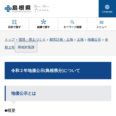
Language
目的で探す
組織で探す
キーワード検索
メニュー
トップ
>
環境・県土づくり
>
都市計画・土地
>
土地
>
地価公示
>
令
和２年
用地対策課
令和２年地価公示(島根県分)について
地価公示とは
■概要