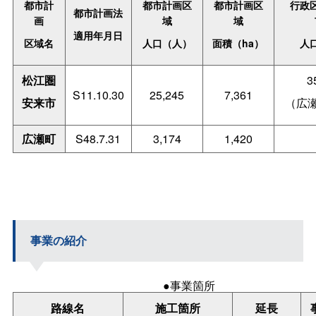
都市計
都市計画区
都市計画区
行政
都市計画法
画
域
域
適用年月日
区域名
人口（人）
面積（ha）
人
松江圏
3
S11.10.30
25,245
7,361
安来市
（広
広瀬町
S48.7.31
3,174
1,420
事業の紹介
●事業箇所
路線名
施工箇所
延長