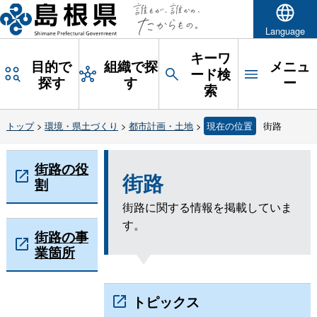
Language
キーワ
目的で
組織で探
メニュ
ード検
探す
す
ー
索
トップ
>
環境・県土づくり
>
都市計画・土地
>
現在の位置
街路
街路の役
街路
割
街路に関する情報を掲載していま
す。
街路の事
業箇所
トピックス