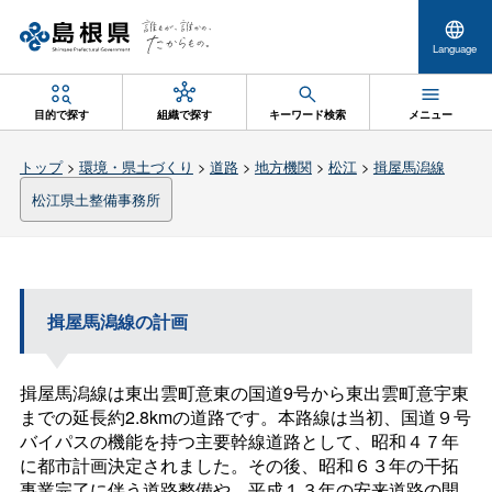
Language
目的で探す
組織で探す
キーワード検索
メニュー
トップ
>
環境・県土づくり
>
道路
>
地方機関
>
松江
>
揖屋馬潟線
松江県土整備事務所
揖屋馬潟線の計画
揖屋馬潟線は東出雲町意東の国道9号から東出雲町意宇東
までの延長約2.8kmの道路です。本路線は当初、国道９号
バイパスの機能を持つ主要幹線道路として、昭和４７年
に都市計画決定されました。その後、昭和６３年の干拓
事業完了に伴う道路整備や、平成１３年の安来道路の開