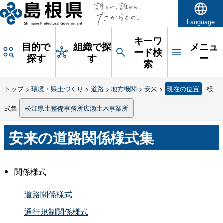
Language
キーワ
目的で
組織で探
メニュ
ード検
探す
す
ー
索
トップ
>
環境・県土づくり
>
道路
>
地方機関
>
安来
>
現在の位置
様
式集
松江県土整備事務所広瀬土木事業所
安来の道路関係様式集
関係様式
道路関係様式
通行規制関係様式