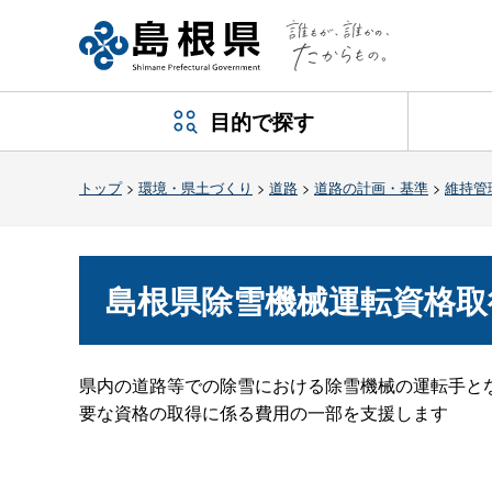
目的で探す
トップ
>
環境・県土づくり
>
道路
>
道路の計画・基準
>
維持管
島根県除雪機械運転資格取
県内の道路等での除雪における除雪機械の運転手と
要な資格の取得に係る費用の一部を支援します