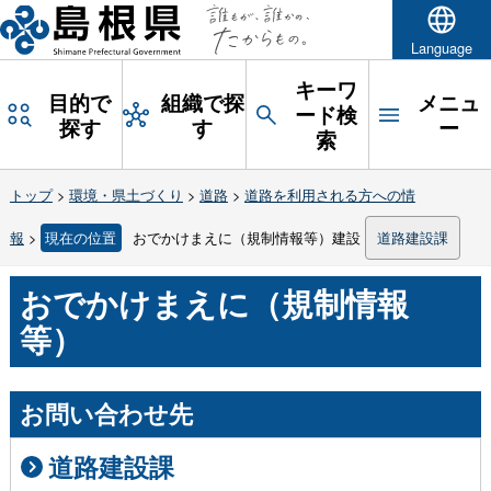
Language
キーワ
目的で
組織で探
メニュ
ード検
探す
す
ー
索
トップ
>
環境・県土づくり
>
道路
>
道路を利用される方への情
報
>
現在の位置
おでかけまえに（規制情報等）建設
道路建設課
おでかけまえに（規制情報
等）
お問い合わせ先
道路建設課