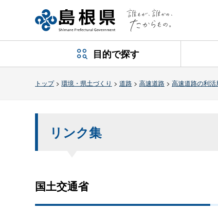
目的で探す
トップ
>
環境・県土づくり
>
道路
>
高速道路
>
高速道路の利活
リンク集
国土交通省