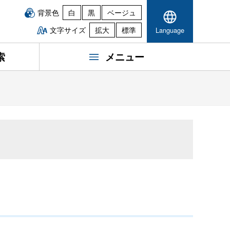
背景色
白
黒
ベージュ
文字サイズ
拡大
標準
Language
索
メニュー