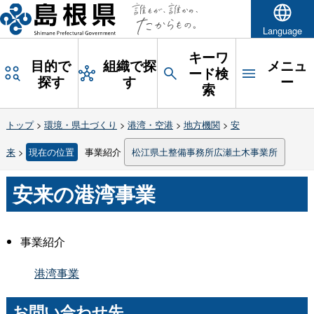
Language
キーワ
目的で
組織で探
メニュ
ード検
探す
す
ー
索
トップ
>
環境・県土づくり
>
港湾・空港
>
地方機関
>
安
来
>
現在の位置
事業紹介
松江県土整備事務所広瀬土木事業所
安来の港湾事業
事業紹介
港湾事業
お問い合わせ先