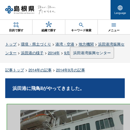
Language
目的で探す
組織で探す
キーワード検索
メニュー
トップ
>
環境・県土づくり
>
港湾・空港
>
地方機関
>
浜田港湾振興セ
ンター
>
浜田港の様子
>
2014年
>
9月
浜田港湾振興センター
記事トップ
>
2014年の記事
>
2014年9月の記事
浜田港に飛鳥IIがやってきました。