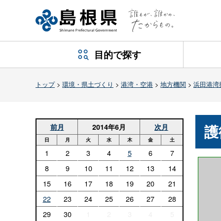
目的で探す
トップ
>
環境・県土づくり
>
港湾・空港
>
地方機関
>
浜田港湾
護
前月
2014年6月
次月
日
月
火
水
木
金
土
1
2
3
4
5
6
7
8
9
10
11
12
13
14
15
16
17
18
19
20
21
22
23
24
25
26
27
28
29
30
1
2
3
4
5