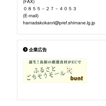
(FAX)
０８５５－２７－４０５３
(E-mail)
hamadakokanri@pref.shimane.lg.jp
企業広告