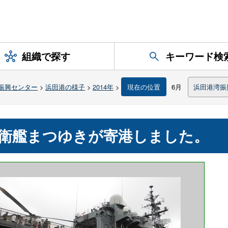
組織で探す
キーワード検
振興センター
>
浜田港の様子
>
2014年
>
現在の位置
6月
浜田港湾振
衛艦まつゆきが寄港しました。