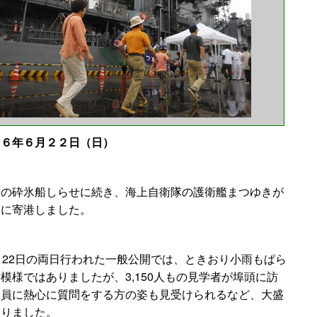
２６年６月２２日（日）
度の砕氷船しらせに続き、海上自衛隊の護衛艦まつゆきが
港に寄港しました。
と22日の両日行われた一般公開では、ときおり小雨もぱら
模様ではありましたが、3,150人もの見学者が埠頭に訪
乗員に熱心に質問をする方の姿も見受けられるなど、大盛
なりました。