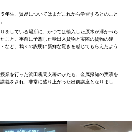
は５年生。貿易についてはまだこれから学習するとのこと
た。
釣りをしている場所に、かつては輸入した原木が浮かべら
いたこと、事前に予想した輸出入貨物と実際の貨物の違
・・など、我々の説明に新鮮な驚きを感じてもらえたよう
。
に授業を行った浜田税関支署のかたも、金属探知の実演を
た講義をされ、非常に盛り上がった出前講座となりまし