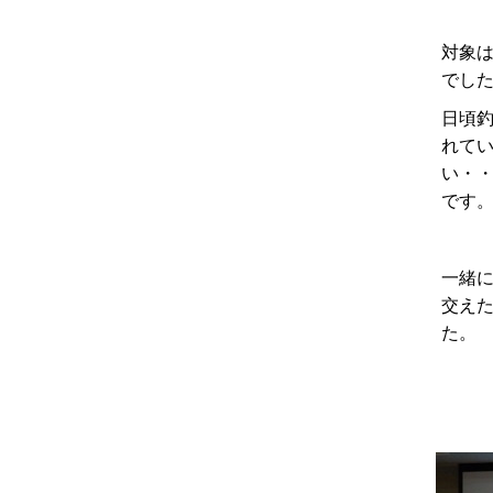
対象
でし
日頃
れて
い・
です
一緒
交え
た。