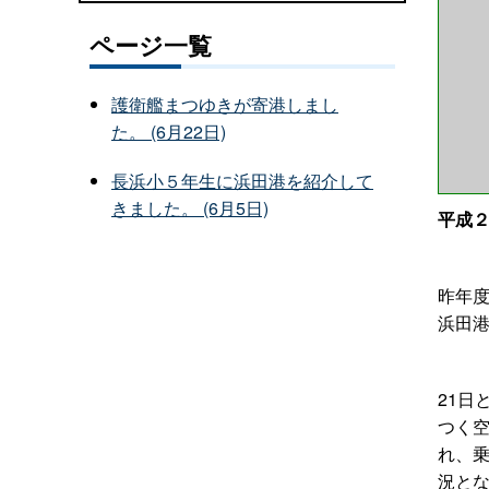
ページ一覧
護衛艦まつゆきが寄港しまし
た。 (6月22日)
長浜小５年生に浜田港を紹介して
きました。 (6月5日)
平成
昨年
浜田
21日
つく空
れ、
況と