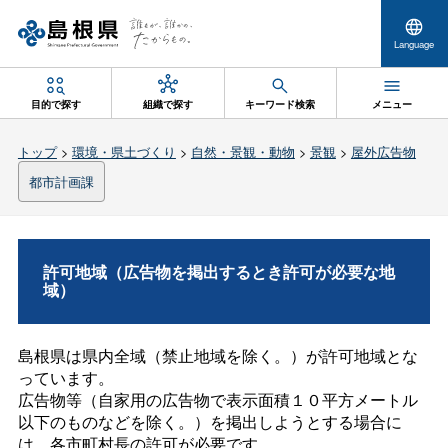
Language
目的で探す
組織で探す
キーワード検索
メニュー
トップ
>
環境・県土づくり
>
自然・景観・動物
>
景観
>
屋外広告物
都市計画課
許可地域（広告物を掲出するとき許可が必要な地
域）
島根県は県内全域（禁止地域を除く。）が許可地域とな
っています。
広告物等（自家用の広告物で表示面積１０平方メートル
以下のものなどを除く。）を掲出しようとする場合に
は、各市町村長の許可が必要です。