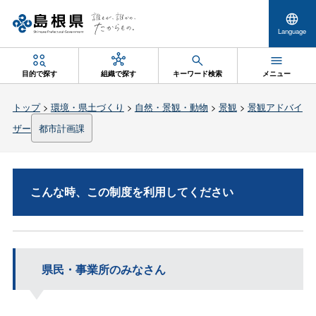
Language
目的で探す
組織で探す
キーワード検索
メニュー
トップ
>
環境・県土づくり
>
自然・景観・動物
>
景観
>
景観アドバイ
ザー
都市計画課
こんな時、この制度を利用してください
県民・事業所のみなさん