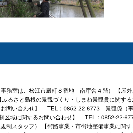
地 （事務室は、松江市殿町８番地 南庁舎４階） 【
係） 【ふるさと島根の景観づくり・しまね景観賞に関するお
問い合わせ】 TEL：0852-22-6773 景観係（
区域に関するお問い合わせ】 TEL：0852-22-6
（盛土規制スタッフ） 【街路事業・市街地整備事業に関する