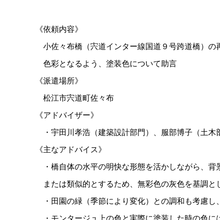
《依頼内容》
小佐々布橋（宍道インター線国道９号跨道橋）の
色彩となるよう、塗装色について助言
《派遣場所》
松江市宍道町佐々布
《アドバイザー》
・宇田川孝浩（建築設計部門）、服部博子（土木
《主なアドバイス》
・橋自体の水平の明快な形態を活かしながら、背
または類似的とするため、無彩色の灰色を基調と
・田園の緑（季節により変化）との調和も考慮し、
・モンタージュ上の色と実際に塗装した時の色に