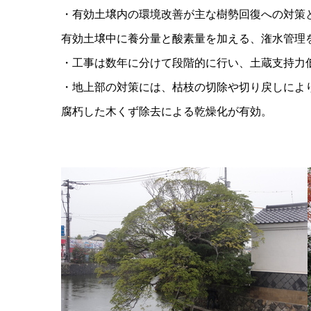
・有効土壌内の環境改善が主な樹勢回復への対策
有効土壌中に養分量と酸素量を加える、潅水管理
・工事は数年に分けて段階的に行い、土蔵支持力
・地上部の対策には、枯枝の切除や切り戻しによ
腐朽した木くず除去による乾燥化が有効。