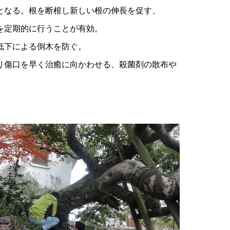
となる。根を断根し新しい根の伸長を促す、
を定期的に行うことが有効。
低下による倒木を防ぐ。
り傷口を早く治癒に向かわせる、殺菌剤の散布や