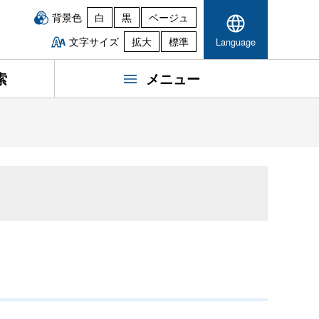
背景色
白
黒
ベージュ
文字サイズ
拡大
標準
Language
索
メニュー