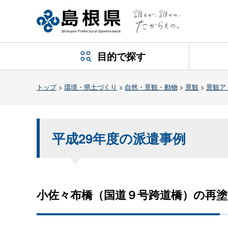
目的で探す
トップ
>
環境・県土づくり
>
自然・景観・動物
>
景観
>
景観ア
平成29年度の派遣事例
小佐々布橋（国道９号跨道橋）の再塗装