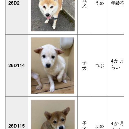
成
26D2
うめ
年齢不
犬
4か月
子
26D114
つぶ
らい
犬
子
4か月
26D115
まめ
犬
らい