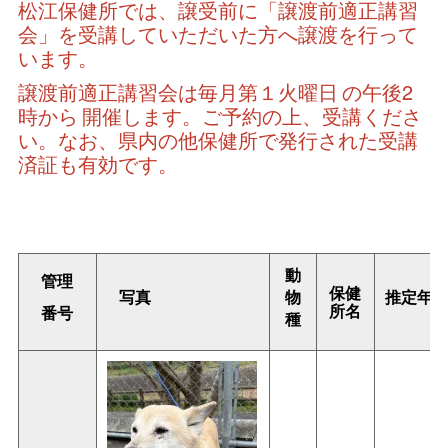
松江保健所では、譲受前に「譲渡前適正講習
会」を受講していただいた方へ譲渡を行って
います。
譲渡前適正講習会は毎月第１火曜日
の午後2
時から
開催します。ご予約の上、受講くださ
い。なお、県内の他保健所で発行された受講
済証も有効です。
動
管理
保健
写真
物
推定年
所名
番号
種