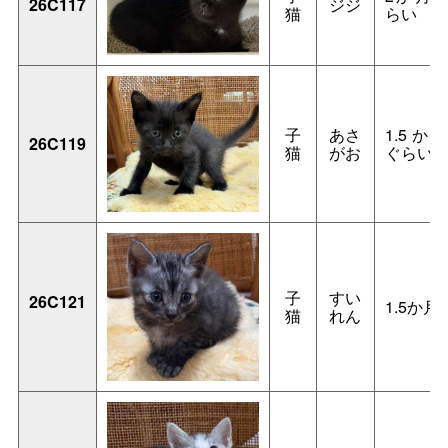
26C117
ジジ
猫
らい
子
あさ
1.5か
26C119
猫
がお
ぐらい
子
すい
26C121
1.5か月
猫
れん