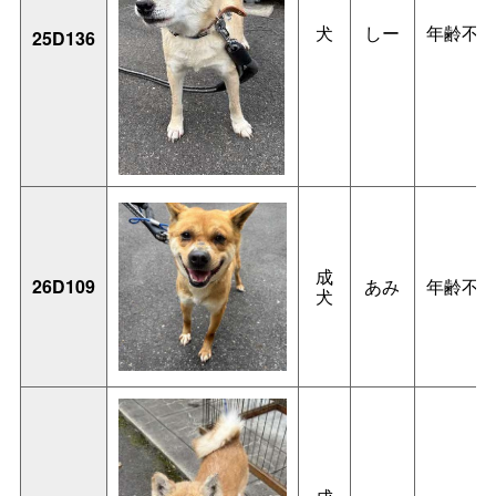
犬
しー
年齢不
25D136
成
26D109
あみ
年齢不
犬