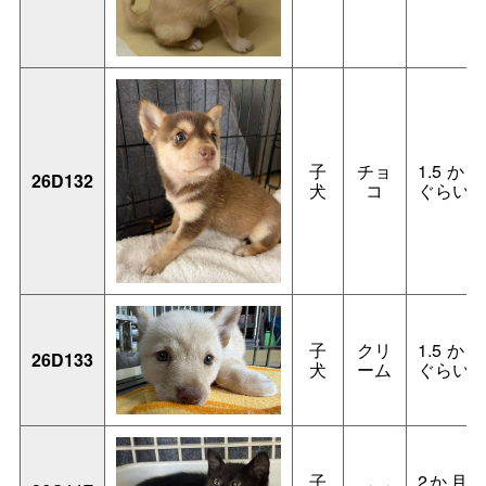
子
チョ
1.5か
26D132
犬
コ
ぐらい
子
クリ
1.5か
26D133
犬
ーム
ぐらい
子
2か月