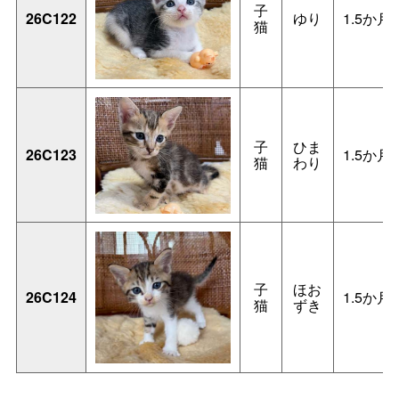
子
26C122
ゆり
1.5か月
猫
子
ひま
26C123
1.5か月
猫
わり
子
ほお
26C124
1.5か月
猫
ずき