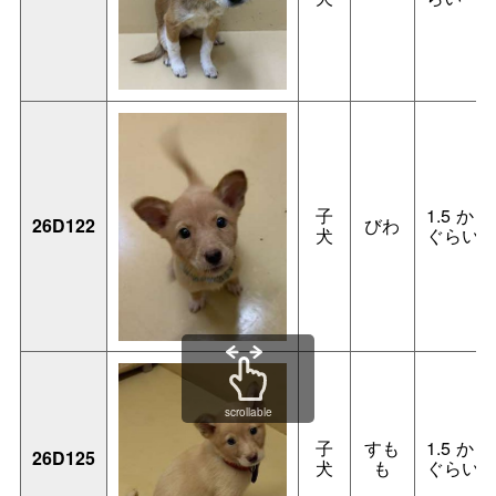
子
1.5か
26D122
びわ
犬
ぐらい
scrollable
子
すも
1.5か
26D125
犬
も
ぐらい