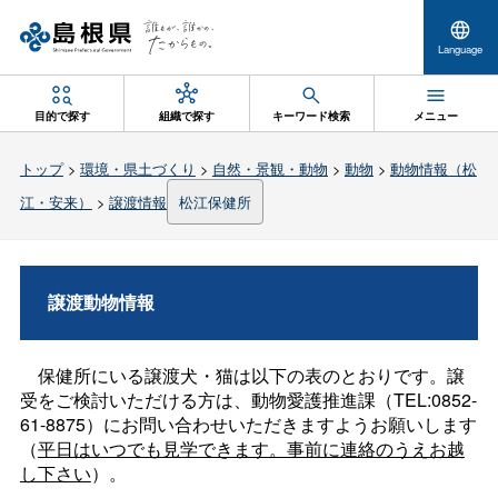
Language
目的で探す
組織で探す
キーワード検索
メニュー
トップ
>
環境・県土づくり
>
自然・景観・動物
>
動物
>
動物情報（松
江・安来）
>
譲渡情報
松江保健所
譲渡動物情報
保健所にいる譲渡犬・猫は以下の表のとおりです。譲
受をご検討いただける方は、動物愛護推進課（TEL:0852-
61-8875）にお問い合わせいただきますようお願いします
（
平日はいつでも見学できます。事前に連絡のうえお越
し下さい
）。