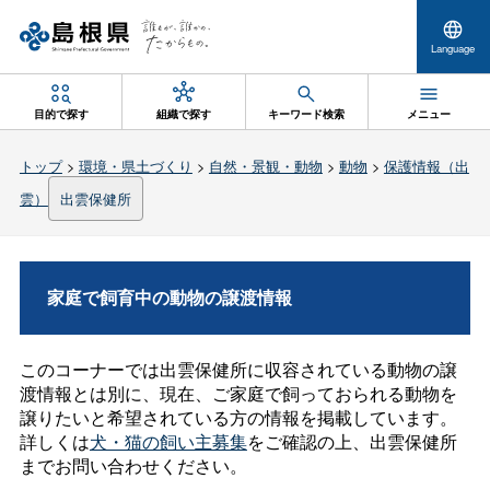
Language
目的で探す
組織で探す
キーワード検索
メニュー
トップ
>
環境・県土づくり
>
自然・景観・動物
>
動物
>
保護情報（出
雲）
出雲保健所
家庭で飼育中の動物の譲渡情報
このコーナーでは出雲保健所に収容されている動物の譲
渡情報とは別に、現在、ご家庭で飼っておられる動物を
譲りたいと希望されている方の情報を掲載しています。
詳しくは
犬・猫の飼い主募集
をご確認の上、出雲保健所
までお問い合わせください。