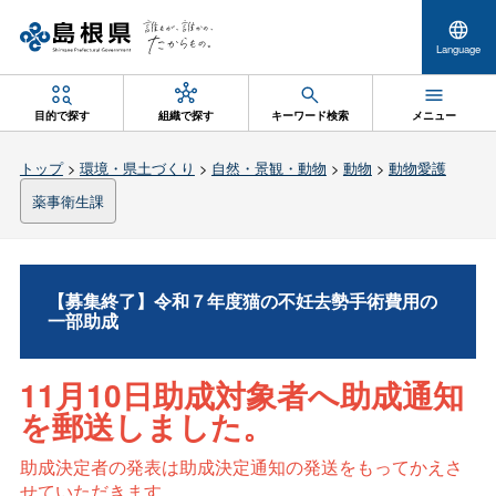
Language
目的で探す
組織で探す
キーワード検索
メニュー
トップ
>
環境・県土づくり
>
自然・景観・動物
>
動物
>
動物愛護
薬事衛生課
【募集終了】令和７年度猫の不妊去勢手術費用の
一部助成
11月10日助成対象者へ助成通知
を郵送しました。
助成決定者の発表は助成決定通知の発送をもってかえさ
せていただきます。