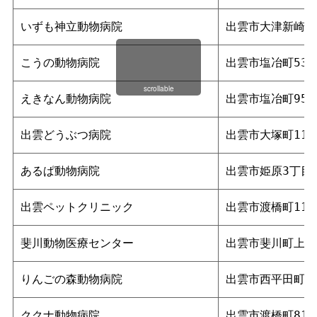
いずも神立動物病院
出雲市大津新崎町1
こうの動物病院
出雲市塩冶町533
scrollable
えきなん動物病院
出雲市塩冶町959
出雲どうぶつ病院
出雲市大塚町114
あるぱ動物病院
出雲市姫原3丁目7
出雲ペットクリニック
出雲市渡橋町110
斐川動物医療センター
出雲市斐川町上直江
りんごの森動物病院
出雲市西平田町4
ククナ動物病院
出雲市渡橋町819