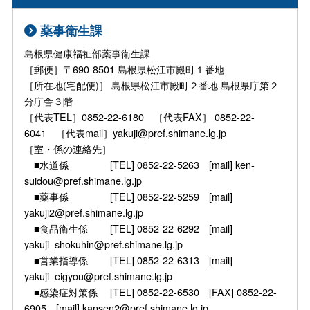
薬事衛生課
島根県健康福祉部薬事衛生課
［郵便］〒690-8501 島根県松江市殿町１番地
［所在地(宅配便)］ 島根県松江市殿町２番地 島根県庁第２
分庁舎３階
［代表TEL］0852-22-6180 ［代表FAX］ 0852-22-
6041 ［代表mail］yakuji@pref.shimane.lg.jp
［室・係の連絡先］
■水道係 [TEL] 0852-22-5263 [mail] ken-
suidou@pref.shimane.lg.jp
■薬事係 [TEL] 0852-22-5259 [mail]
yakuji2@pref.shimane.lg.jp
■食品衛生係 [TEL] 0852-22-6292 [mail]
yakuji_shokuhin@pref.shimane.lg.jp
■営業指導係 [TEL] 0852-22-6313 [mail]
yakuji_eigyou@pref.shimane.lg.jp
■感染症対策係 [TEL] 0852-22-6530 [FAX] 0852-22-
6905 [mail] kansen2@pref.shimane.lg.jp