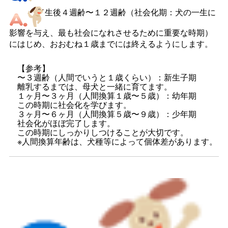
生後４週齢〜１２週齢（社会化期：犬の一生に
影響を与え、最も社会になれさせるために重要な時期）
にはじめ、おおむね１歳までには終えるようにします。
【参考】
〜３週齢（人間でいうと１歳くらい）：新生子期
離乳するまでは、母犬と一緒に育てます。
１ヶ月〜３ヶ月（人間換算１歳〜５歳）：幼年期
この時期に社会化を学びます。
３ヶ月〜６ヶ月（人間換算５歳〜９歳）：少年期
社会化がほぼ完了します。
この時期にしっかりしつけることが大切です。
※人間換算年齢は、犬種等によって個体差があります。