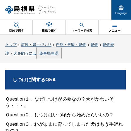
Language
目的で探す
組織で探す
キーワード検索
メニュー
トップ
>
環境・県土づくり
>
自然・景観・動物
>
動物
>
動物愛
護
>
犬を飼うには
薬事衛生課
しつけに関するQ&A
Ｑuestion１．なぜしつけが必要なの？犬がかわいそ
う・・・。
Ｑuestion２．しつけはいつ頃から始めたらいいの？
Ｑuestion３．わがままに育ってしまった犬はもう手遅れ
なの？