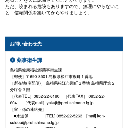
ただ、咬まれる危険もありますので、無理にやらないこ
と！信頼関係を築いてからやりましょう。
お問い合わせ先
薬事衛生課
島根県健康福祉部薬事衛生課
［郵便］〒690-8501 島根県松江市殿町１番地
［所在地(宅配便)］ 島根県松江市殿町２番地 島根県庁第２
分庁舎３階
［代表TEL］0852-22-6180 ［代表FAX］ 0852-22-
6041 ［代表mail］yakuji@pref.shimane.lg.jp
［室・係の連絡先］
■水道係 [TEL] 0852-22-5263 [mail] ken-
suidou@pref.shimane.lg.jp