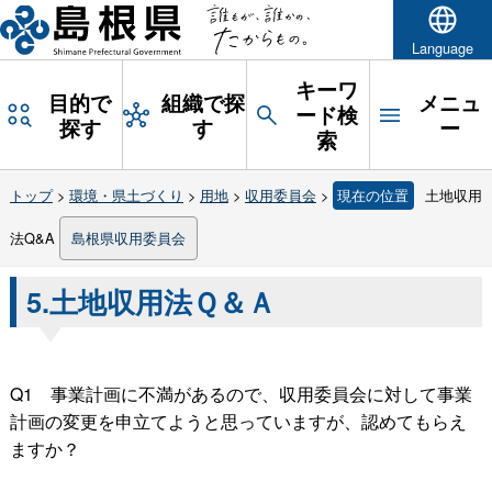
Language
キーワ
目的で
組織で探
メニュ
ード検
探す
す
ー
索
トップ
>
環境・県土づくり
>
用地
>
収用委員会
>
現在の位置
土地収用
法Q&A
島根県収用委員会
5.土地収用法Ｑ＆Ａ
Q
1
事業計画に不満があるので、収用委員会に対して事業
計画の変更を申立てようと思っていますが、認めてもらえ
ますか？