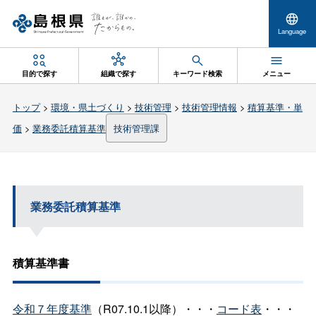
Language
目的で探す
組織で探す
キーワード検索
メニュー
トップ
>
環境・県土づくり
>
技術管理
>
技術管理情報
>
積算基準・単
価
>
業務委託積算基準
技術管理課
業務委託積算基準
積算基準書
令和７年度基準
（R07.10.1以降）・・・
コード表
・・・