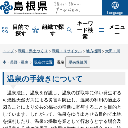
Language
キーワ
目的で
組織で探
メニュ
ード検
探す
す
ー
索
トップ
>
環境・県土づくり
>
環境・リサイクル
>
地方機関
>
大田・川
本・美郷・邑南
>
現在の位置
温泉
県央保健所
温泉の手続きについて
温泉法は、温泉を保護し、温泉の採取等に伴い発生する
可燃性天然ガスによる災害を防止し、温泉の利用の適正を
図ることにより公共の福祉の増進に寄与することを目的と
しています。したがって、温泉をゆう出させる目的で土地
を掘削したり、温泉の採取を業として行おうとする場合及