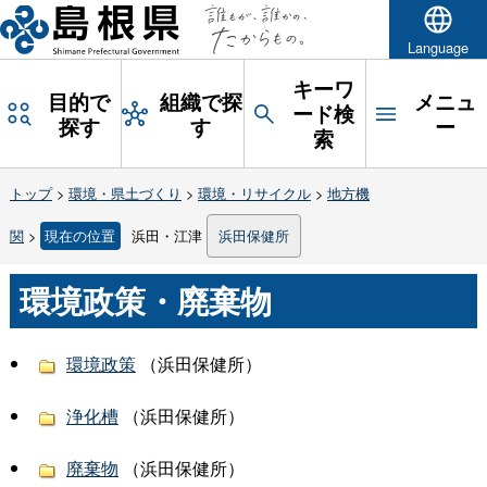
Language
キーワ
目的で
組織で探
メニュ
ード検
探す
す
ー
索
トップ
>
環境・県土づくり
>
環境・リサイクル
>
地方機
関
>
現在の位置
浜田・江津
浜田保健所
環境政策・廃棄物
環境政策
（浜田保健所）
浄化槽
（浜田保健所）
廃棄物
（浜田保健所）