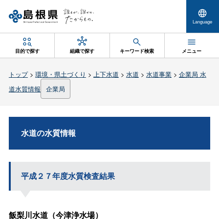
Language
目的で探す
組織で探す
キーワード検索
メニュー
トップ
>
環境・県土づくり
>
上下水道
>
水道
>
水道事業
>
企業局 水
道水質情報
企業局
水道の水質情報
平成２７年度水質検査結果
飯梨川水道（今津浄水場）