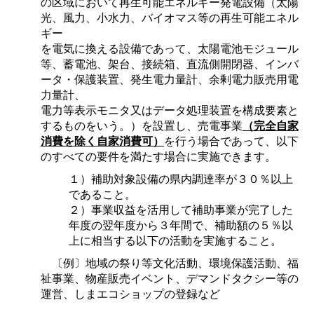
の区域において再生可能エネルギー発電設備（太陽
光、風力、小水力、バイオマス等の再生可能エネル
ギー
を電気に換える設備であって、太陽電池モジュール
等、蓄電池、架台、接続箱、直流側開閉器、インバ
ータ・保護装置、発生電力量計、余剰電力販売用電
力量計、
電力等表示モニタ又はデータ処理装置を構成要素と
するものをいう。）を設置し、売電事業
（完全自家
消費を除く自家消費可）
を行う場合であって、以下
のすべての要件を満たす場合に実施できます。
１）補助対象設備の県内調達率が３０％以上
であること。
２）
事業収益を活用して補助事業が完了した
年度の翌年度から３年間で、補助額の５％以
上に相当する以下の活動を実施すること。
〔例〕地域の祭り等文化活動、環境保護活動、福
祉事業、物産販売イベント、デマンドタクシー等の
運営、しまエコショップの登録など