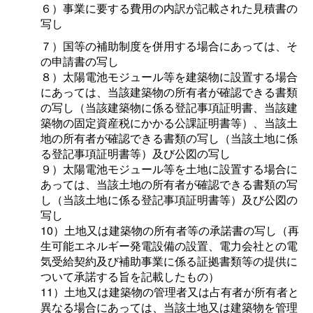
６）
事業に要する費用の内訳が記載された見積書の
写し
７）国等の補助制度を併用する場合にあっては、そ
の申請書の写し
８）
太陽電池モジュール等を建築物に設置する場合
にあっては、当該建築物の所有者が確認できる書類
の写し（当該建築物に係る登記事項証明書、当該建
築物の固定資産税にかかる公課証明書等）、当該土
地の所有者が確認できる書類の写し（当該土地に係
る登記事項証明書等）及び公図の写し
９）
太陽電池モジュール等を土地に設置する場合に
あっては、当該土地の所有者が確認できる書類の写
し（当該土地に係る登記事項証明書等）及び公図の
写し
10）
土地又は建築物の所有者等の承諾書の写し（再
生可能エネルギー発電設備の設置、電力会社との電
気受給契約及び補助事業に係る証拠書類等の提供に
ついて承諾する旨を記載したもの）
11）土地又は建築物の管理者又は占有者が所有者と
異なる場合にあっては、当該土地又は建築物を管理