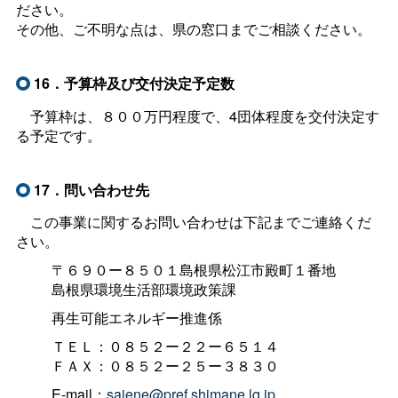
ださい。
その他、ご不明な点は、県の窓口までご相談ください。
16．予算枠及び交付決定予定数
予算枠は、８００万円程度で、4団体程度を交付決定す
る予定です。
17．問い合わせ先
この事業に関するお問い合わせは下記までご連絡くだ
さい。
〒６９０ー８５０１島根県松江市殿町１番地
島根県環境生活部環境政策課
再生可能エネルギー推進係
ＴＥＬ：０８５２ー２２ー６５１４
ＦＡＸ：０８５２ー２５ー３８３０
E-mail：
saiene@pref.shimane.lg.jp