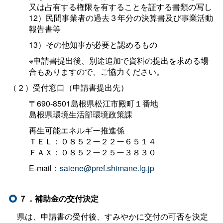
又は占有する権限を有することを証する書類の写し
12）民間事業者
の過去３年分の決算書及び事業活動
報告書等
13）その他知事が必要と認めるもの
※申請書提出後、別途追加で資料の提出を求める場
合もありますので、ご協力ください。
（２）受付窓口（申請書提出先）
〒690-8501島根県松江市殿町１番地
島根県環境生活部環境政策課
再生可能エネルギー推進係
ＴＥＬ：０８５２ー２２ー６５１４
ＦＡＸ：０８５２ー２５ー３８３０
E-mail：
saiene@pref.shimane.lg.jp
７．補助金の交付決定
県は、申請書の受付後、すみやかに交付の可否を決定