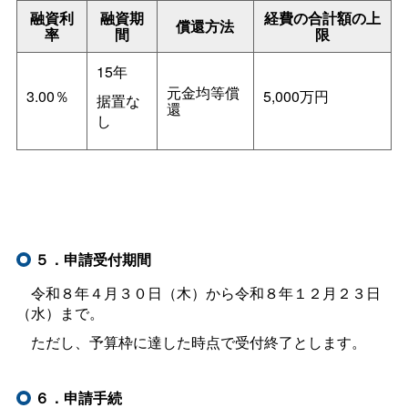
融資利
融資期
経費の合計額の上
償還方法
率
間
限
15年
元金均等償
3.00％
5,000万円
据置な
還
し
５．申請受付期間
令和８年４月３０日（木）から令和８年１２月２３日
（水）まで。
ただし、予算枠に達した時点で受付終了とします。
６．申請手続