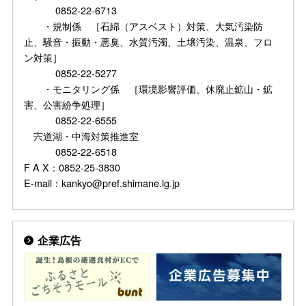
0852-22-6713
・規制係 ［石綿（アスベスト）対策、大気汚染防
止、騒音・振動・悪臭、水質汚濁、土壌汚染、温泉、フロ
ン対策］
0852-22-5277
・モニタリング係 ［環境影響評価、休廃止鉱山・鉱
害、公害紛争処理］
0852-22-6555
宍道湖・中海対策推進室
0852-22-6518
F A X：0852-25-3830
E-mail：kankyo@pref.shimane.lg.jp
企業広告