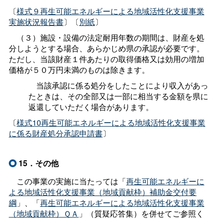
〔
様式９再生可能エネルギーによる地域活性化支援事業
実施状況報告書
〕〔
別紙
〕
（３）施設・設備の法定耐用年数の期間は、財産を処
分しようとする場合、あらかじめ県の承認が必要です。
ただし、当該財産１件あたりの取得価格又は効用の増加
価格が５０万円未満のものは除きます。
当該承認に係る処分をしたことにより収入があっ
たときは、その全部又は一部に相当する金額を県に
返還していただく場合があります。
〔
様式10再生可能エネルギーによる地域活性化支援事業
に係る財産処分承認申請書
〕
15．その他
この事業の実施に当たっては「
再生可能エネルギーに
よる地域活性化支援事業（地域貢献枠）補助金交付要
綱
」、「
再生可能エネルギーによる地域活性化支援事業
（地域貢献枠）ＱＡ
」（質疑応答集）を併せてご参照く