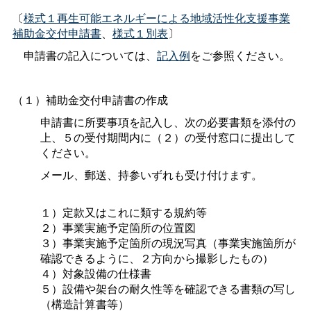
〔
様式１再生可能エネルギーによる地域活性化支援事業
補助金交付申請書
、
様式１別表
〕
申請書の記入については、
記入例
をご参照ください。
（１）補助金交付申請書の作成
申請書に所要事項を記入し、次の必要書類を添付の
上、５の受付期間内に（２）の受付窓口に提出して
ください。
メール、郵送、持参いずれも受け付けます。
１）定款又はこれに類する規約等
２）事業実施予定箇所の位置図
３）事業実施予定箇所の現況写真（事業実施箇所が
確認できるように、２方向から撮影したもの）
４）対象設備の仕様書
５）
設備や架台の耐久性等を確認できる書類の写し
（構造計算書等）