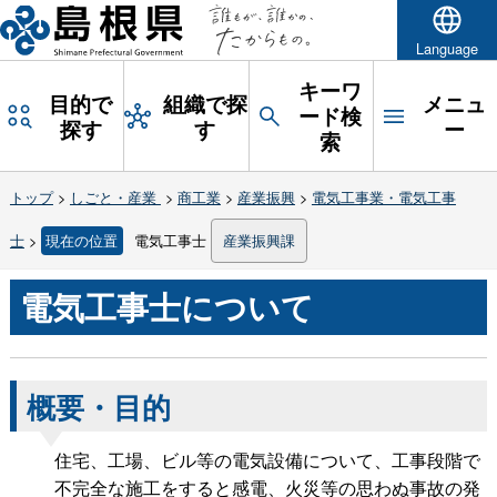
Language
キーワ
目的で
組織で探
メニュ
ード検
探す
す
ー
索
トップ
>
しごと・産業
>
商工業
>
産業振興
>
電気工事業・電気工事
士
>
現在の位置
電気工事士
産業振興課
電気工事士について
概要・目的
住宅、工場、ビル等の電気設備について、工事段階で
不完全な施工をすると感電、火災等の思わぬ事故の発