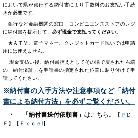
において県が発行する納付書により手数料のお支払い手続
きが必要です。
銀行など金融機関の窓口、コンビニエンスストアのレジ
に納付書を提示して、
必ず現金で支払ってください
。
★ＡＴＭ、電子マネー、クレジットカード払いでは申請
用には使えません。
現金支払い後、納付書控えとしてその場で戻された右端
の「納付済証」を申請書の指定された位置に貼り付けて申
請してください。
※納付書の入手方法や注意事項など「納付
書による納付方法」を必ずご覧ください。
・
「
納付書送付依頼書」
はこちら。
【
ＰＤ
Ｆ
】【
Ｅｘｃｅl
】