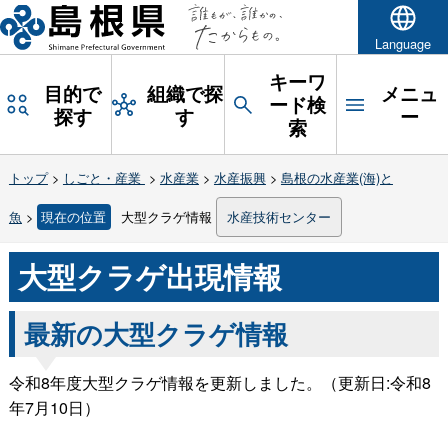
Language
キーワ
目的で
組織で探
メニュ
ード検
探す
す
ー
索
トップ
>
しごと・産業
>
水産業
>
水産振興
>
島根の水産業(海)と
魚
>
現在の位置
大型クラゲ情報
水産技術センター
大型クラゲ出現情報
最新の大型クラゲ情報
令和8年度大型クラゲ情報を更新しました。（更新日:令和8
年7月10日）