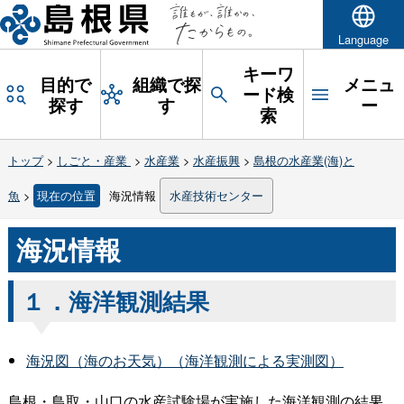
Language
キーワ
目的で
組織で探
メニュ
ード検
探す
す
ー
索
トップ
>
しごと・産業
>
水産業
>
水産振興
>
島根の水産業(海)と
魚
>
現在の位置
海況情報
水産技術センター
海況情報
１．海洋観測結果
海況図（海のお天気）（海洋観測による実測図）
島根・鳥取・山口の水産試験場が実施した海洋観測の結果