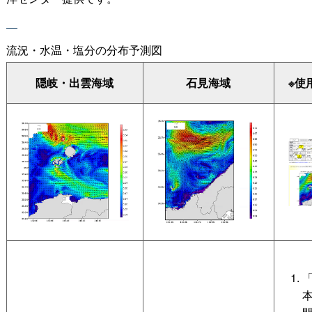
流況・水温・塩分の分布予測図
隠岐・出雲海域
石見海域
※使