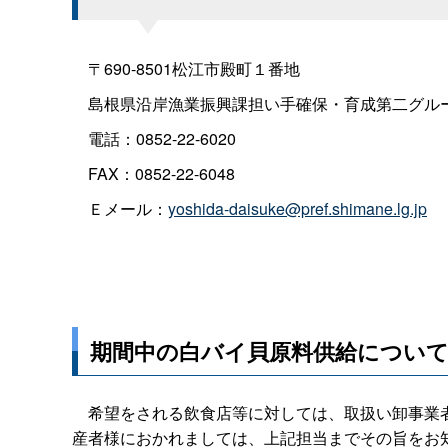
〒690-8501松江市殿町１番地
島根県沿岸漁業振興課担い手確保・育成第二グル
電話：0852-22-6020
FAX：0852-22-6048
Ｅメール：
yoshida-daisuke@pref.shimane.lg.jp
期間中の白バイ貝原料供給につい
希望をされる飲食店等に対しては、取扱い卸事業者
産者様におかれましては、上記担当までその旨をお