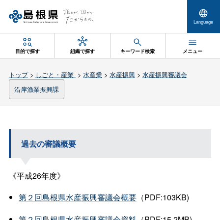
Language
目的で探す
組織で探す
キーワード検索
メニュー
トップ
>
しごと・産業
>
水産業
>
水産振興
>
水産振興審議会
沿岸漁業振興課
過去の審議概要
《平成26年度》
第２回島根県水産振興審議会概要
（PDF:103KB)
第２回島根県水産振興審議会資料
（PDF:15.2MB)