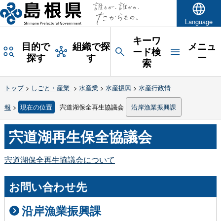
Language
キーワ
目的で
組織で探
メニュ
ード検
探す
す
ー
索
トップ
>
しごと・産業
>
水産業
>
水産振興
>
水産行政情
報
>
現在の位置
宍道湖保全再生協議会
沿岸漁業振興課
宍道湖再生保全協議会
宍道湖保全再生協議会について
お問い合わせ先
沿岸漁業振興課