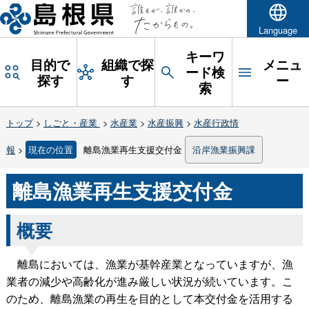
Language
キーワ
目的で
組織で探
メニュ
ード検
探す
す
ー
索
トップ
>
しごと・産業
>
水産業
>
水産振興
>
水産行政情
報
>
現在の位置
離島漁業再生支援交付金
沿岸漁業振興課
離島漁業再生支援交付金
概要
離島においては、漁業が基幹産業となっていますが、漁
業者の減少や高齢化が進み厳しい状況が続いています。こ
のため、離島漁業の再生を目的として本交付金を活用する