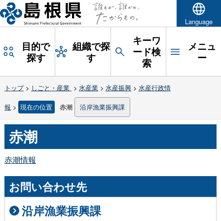
Language
キーワ
目的で
組織で探
メニュ
ード検
探す
す
ー
索
トップ
>
しごと・産業
>
水産業
>
水産振興
>
水産行政情
報
>
現在の位置
赤潮
沿岸漁業振興課
赤潮
赤潮情報
お問い合わせ先
沿岸漁業振興課