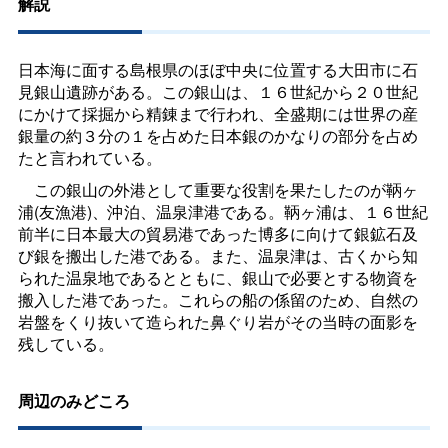
解説
日本海に面する島根県のほぼ中央に位置する大田市に石
見銀山遺跡がある。この銀山は、１６世紀から２０世紀
にかけて採掘から精錬まで行われ、全盛期には世界の産
銀量の約３分の１を占めた日本銀のかなりの部分を占め
たと言われている。
この銀山の外港として重要な役割を果たしたのが鞆ヶ
浦(友漁港)、沖泊、温泉津港である。鞆ヶ浦は、１６世紀
前半に日本最大の貿易港であった博多に向けて銀鉱石及
び銀を搬出した港である。また、温泉津は、古くから知
られた温泉地であるとともに、銀山で必要とする物資を
搬入した港であった。これらの船の係留のため、自然の
岩盤をくり抜いて造られた鼻ぐり岩がその当時の面影を
残している。
周辺のみどころ