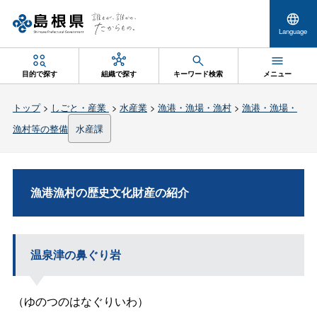
Language
目的で探す
組織で探す
キーワード検索
メニュー
トップ
>
しごと・産業
>
水産業
>
漁港・漁場・漁村
>
漁港・漁場・
漁村等の整備
水産課
漁港漁村の歴史文化財産の紹介
温泉津の鼻ぐり岩
（ゆのつのはなぐりいわ）