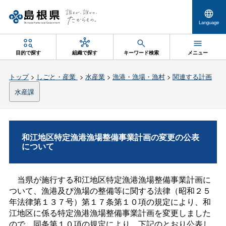
Language
目的で探す
組織で探す
キーワード検索
メニュー
トップ
>
しごと・産業
>
水産業
>
漁港・漁場・漁村
>
関連する計画
水産課
和江地区特定漁港漁場整備事業計画の変更の公表
について
当県が施行する和江地区特定漁港漁場整備事業計画に
ついて、漁港及び漁場の整備等に関する法律（昭和２５
年法律第１３７号）第１７条第１０項の規定により、和
江地区に係る特定漁港漁場整備事業計画を変更しました
ので、同条第１０項の規定により、下記のとおり公表し