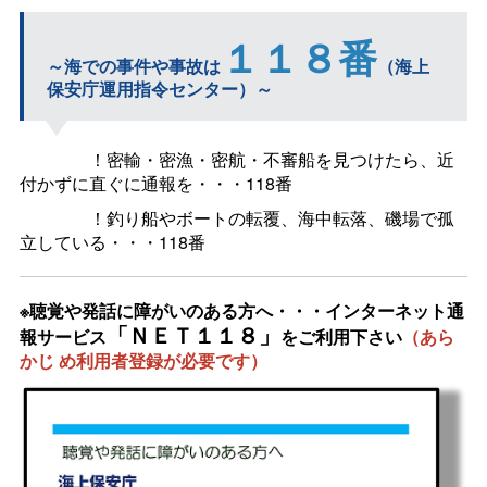
１１８番
～海での事件や事故は
（海上
保安庁運用指令センター）～
！密輸・密漁・密航・不審船を見つけたら、近
付かずに直ぐに通報を・・・118番
！釣り船やボートの転覆、海中転落、磯場で孤
立している・・・118番
※聴覚や発話に障がいのある方へ・・・インターネット通
「ＮＥＴ１１８」
報サービス
をご利用下さい
（あら
かじ
め利用者登録が必要です）