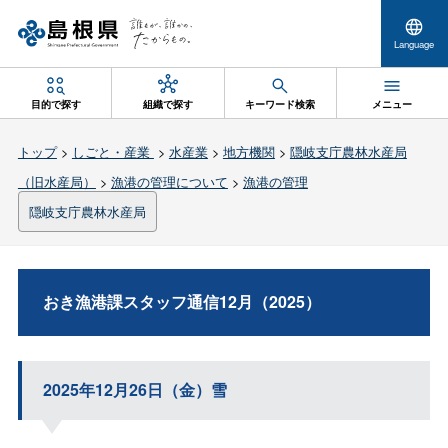
Language
目的で探す
組織で探す
キーワード検索
メニュー
トップ
>
しごと・産業
>
水産業
>
地方機関
>
隠岐支庁農林水産局
（旧水産局）
>
漁港の管理について
>
漁港の管理
隠岐支庁農林水産局
おき漁港課スタッフ通信12月（2025）
2025年12月26日（金）雪