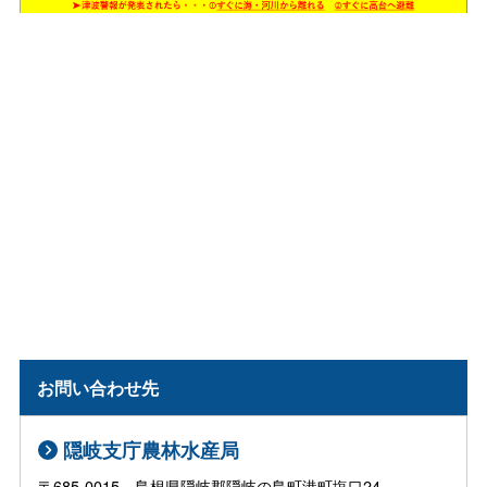
お問い合わせ先
隠岐支庁農林水産局
〒685-0015 島根県隠岐郡隠岐の島町港町塩口24