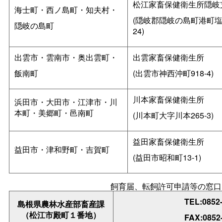
松江家畜保健衛生所隠岐
海士町・西ノ島町・知夫村・
(隠岐郡隠岐の島町港町
隠岐の島町
24)
出雲市・雲南市・奥出雲町・
出雲家畜保健衛生所
飯南町
(出雲市神西沖町918-4)
川本家畜保健衛生所
浜田市・大田市・江津市・川
本町・美郷町・邑南町
(川本町大字川本265-3)
益田家畜保健衛生所
益田市・津和野町・吉賀町
(益田市昭和町13-1)
飼育届、転飼許可申請等の窓口
TEL:0852
島根県農林水産部畜産課
（松江市殿町１番地）
FAX:0852