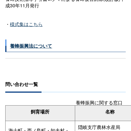
成30年11月発行
・
様式集はこちら
養蜂振興法について
問い合わせ一覧
養蜂振興に関する窓口
飼育場所
名称
隠岐支庁農林水産局
海士町・西ノ島町・知夫村・