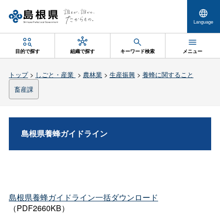
Language
目的で探す
組織で探す
キーワード検索
メニュー
トップ
>
しごと・産業
>
農林業
>
生産振興
>
養蜂に関すること
畜産課
島根県養蜂ガイドライン
島根県養蜂ガイドライン一括ダウンロード
（PDF2660KB）