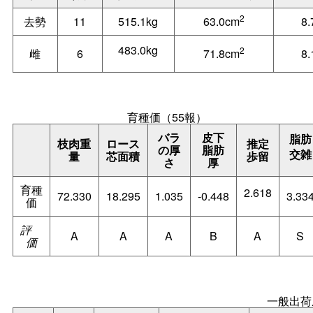
2
去勢
11
515.1kg
63.0cm
8
483.0kg
2
雌
6
71.8cm
8
育種価（55報）
バラ
皮下
脂肪
枝肉重
ロース
推定
の厚
脂肪
交雑
量
芯面積
歩留
さ
厚
育種
2.618
72.330
18.295
1.035
-0.448
3.33
価
評
A
A
A
B
A
S
価
一般出荷