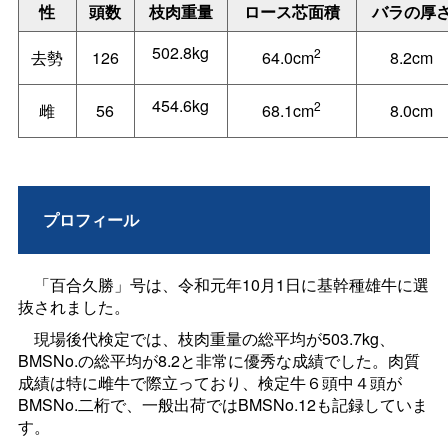
性
頭数
枝肉重量
ロース芯面積
バラの厚
502.8kg
2
去勢
126
64.0cm
8.2cm
454.6kg
2
雌
56
68.1cm
8.0cm
プロフィール
「百合久勝」号は、令和元年10月1日に基幹種雄牛に選
抜されました。
現場後代検定では、枝肉重量の総平均が503.7kg、
BMSNo.の総平均が8.2と非常に優秀な成績でした。肉質
成績は特に雌牛で際立っており、検定牛６頭中４頭が
BMSNo.二桁で、一般出荷ではBMSNo.12も記録していま
す。