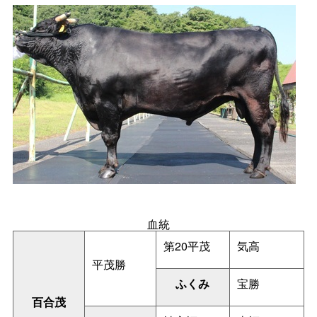
血統
第20平茂
気高
平茂勝
ふくみ
宝勝
百合茂