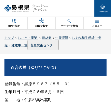
Language
目的で探す
組織で探す
キーワード検索
メニュー
トップ
>
しごと・産業
>
農林業
>
生産振興
>
しまね和牛種雄牛情
報
>
種雄牛一覧
畜産技術センター
百合久勝（ゆりひさかつ）
登録番号：黒原５９６７（８５．０）
生年月日：平成２６年６月１６日
産
地：仁多郡奥出雲町