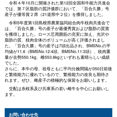
令和４年10月に開催された第12回全国和牛能力共進会
では、第７区脂肪の質評価群において、「百合久勝」号
産子が優等賞２席（21道県中２位）を獲得しました。
令和5年度第1回島根県農業協同組合肉牛枝肉共進会で
は、「百合久勝」号の産子が最優秀賞および脂肪の質賞
を獲得しました。ロース芯周囲筋の充実に加え、光沢や
脂肪の質、枝肉全体のボリュームが高く評価されまし
た。「百合久勝」号の産子は7頭出品され、BMSNo.の平
均値が11.6（BMSNo.12:4頭、BMSNo.11:3頭）、枝肉重
量が去勢550.1kg、雌553.8kgといずれも素晴らしい成績
でした。
さらに、本牛の母、祖母ともに平均分娩間隔が350日前後
と繁殖能力に優れているので、繁殖能力の改良も期待さ
れます。ぜひ、雌産子の積極的な保留をお願いします。
交配は糸桜系及び兵庫系の若い雌牛を中心にお願いし
ます。
お問い合わせ先