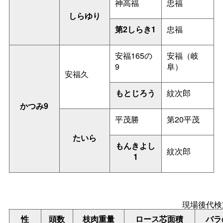
神高福
忠福
しらゆり
第2しらき1
忠福
安福165の
安福（岐
9
阜）
安福久
もとじろう
紋次郎
かつみ9
平茂勝
第20平茂
たいら
もんきよし
紋次郎
1
現場後代検
性
頭数
枝肉重量
ロース芯面積
バラ