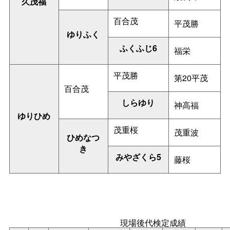
久茂福
百合茂
平茂勝
ゆりふく
ふくふじ6
福栄
平茂勝
第20平茂
百合茂
しらゆり
神高福
ゆりひめ
茂重桜
茂重波
ひめなつ
き
みやざくら5
藤桜
現場後代検定成績