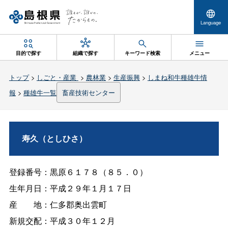
Language
目的で探す
組織で探す
キーワード検索
メニュー
トップ
>
しごと・産業
>
農林業
>
生産振興
>
しまね和牛種雄牛情
報
>
種雄牛一覧
畜産技術センター
寿久（としひさ）
登録番号：黒原６１７８（８５．０）
生年月日：平成２９年１月１７日
産
地：仁多郡奥出雲町
新規交配：平成３０年１２月