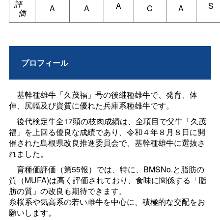
評
A
S
A
A
C
A
価
プロフィール
基幹種雄牛「久茂福」号の後継種雄牛で、発育、体
伸、尻幅及び資質に優れた兵庫系種雄牛です。
後代検定牛全17頭の枝肉成績は、全項目で父牛「久茂
福」を上回る優良な成績であり、令和４年８月８日に開
催された島根県改良推進委員会で、基幹種雄牛に選抜さ
れました。
育種価評価（第55報）では、特に、BMSNo.と脂肪の
質（MUFA)は高く評価されており、食味に関係する「脂
肪の質」の改良も期待できます。
糸桜系や気高系の若い雌牛を中心に、積極的な交配をお
願いします。