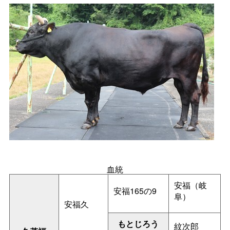
血統
安福（岐
安福165の9
阜）
安福久
もとじろう
紋次郎