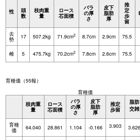
推
バラ
皮下
頭
枝肉重
ロース
定
性
の厚
脂肪
数
量
芯面積
歩
さ
厚
留
去
2
17
507.2kg
71.9cm
8.7cm
2.9cm
75.5
勢
2
雌
5
475.7kg
70.2cm
7.8cm
2.6cm
75.5
育種価（55報）
育種価
バラ
皮下
脂肪
枝肉重
ロース
推定
の厚
脂肪
交雑
量
芯面積
歩留
さ
厚
育種
3.903
64.040
28.861
1.104
-0.166
3.62
価