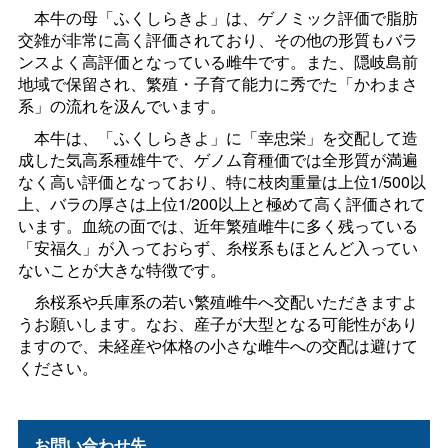
本牛の母「ふくしらきよ」は、ゲノミック評価で脂肪
交雑が非常に高く評価されており、その他の形質もバラ
ンスよく高評価となっている雌牛です。また、隠岐島前
地域で保留され、繁殖・子育て能力に秀でた「かわまさ
系」の流れを汲んでいます。
本牛は、「ふくしらきよ」に「幸忠栄」を交配して造
成した気高系種雄牛で、ゲノム育種価では全形質が満遍
なく高い評価となっており、特に枝肉重量は上位1/500以
上、バラの厚さは上位1/200以上と極めて高く評価されて
います。血統の面では、近年繁殖雌牛に多く残っている
「安福久」が入っておらず、糸桜系もほとんど入ってい
ないことが大きな特徴です。
糸桜系や兵庫系の若い繁殖雌牛へ交配いただきますよ
うお願いします。なお、産子が大型となる可能性があり
ますので、未経産や体格の小さな雌牛への交配は避けて
ください。
お問い合わせ先