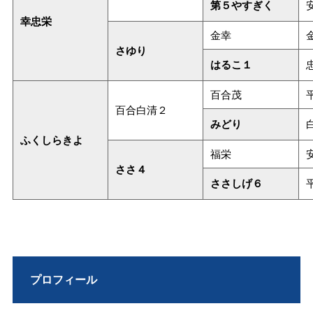
第５やすぎく
幸忠栄
金幸
さゆり
はるこ１
百合茂
百合白清２
みどり
ふくしらきよ
福栄
ささ４
ささしげ６
プロフィール