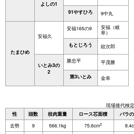
よしの1
91やすひろ
9中丸
安福（岐
安福165の9
阜）
安福久
もとじろう
紋次郎
たまひめ
勝忠平
平茂勝
いとみ3の
2
第3いとみ
金幸
現場後代検
性
頭数
枝肉重量
ロース芯面積
バラの
2
去勢
9
566.1kg
75.6cm
8.4