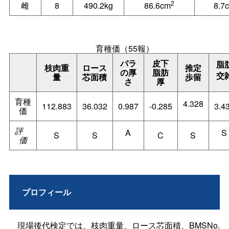
2
雌
8
490.2kg
86.6cm
8.7
育種価（55報）
バラ
皮下
脂
枝肉重
ロース
推定
の厚
脂肪
交
量
芯面積
歩留
さ
厚
育種
4.328
112.883
36.032
0.987
-0.285
3.4
価
評
A
S
S
S
C
S
価
プロフィール
現場後代検定では、枝肉重量、ロース芯面積、BMSNo.