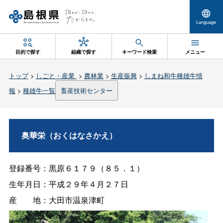
Language
目的で探す
組織で探す
キーワード検索
メニュー
トップ
>
しごと・産業
>
農林業
>
生産振興
>
しまね和牛種雄牛情
報
>
種雄牛一覧
畜産技術センター
奥華栄（おくはなさかえ）
登録番号：黒原６１７９（８５．１）
生年月日：平成２９年４月２７日
産
地：大田市温泉津町