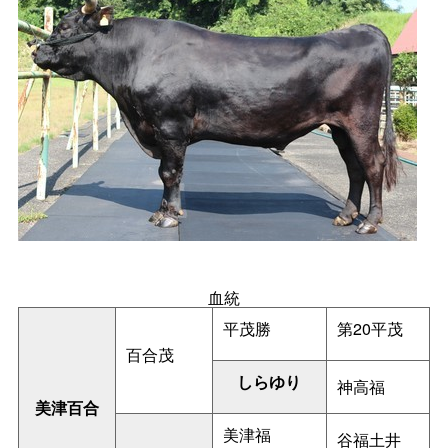
血統
平茂勝
第20平茂
百合茂
しらゆり
神高福
美津百合
美津福
谷福土井